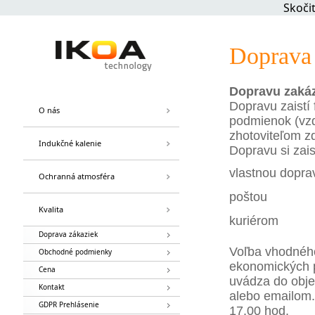
Skoči
Doprava 
Dopravu zakáz
Dopravu zaistí 
O nás
podmienok (vzd
zhotoviteľom z
Indukčné kalenie
Dopravu si zai
vlastnou dopra
Ochranná atmosféra
poštou
Kvalita
kuriérom
Doprava zákaziek
Voľba vhodného
Obchodné podmienky
ekonomických p
Cena
uvádza do obje
Kontakt
alebo emailom
GDPR Prehlásenie
17.00 hod.