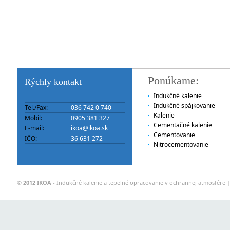
Ponúkame:
Rýchly kontakt
Indukčné kalenie
Indukčné spájkovanie
Tel./Fax:
036 742 0 740
Kalenie
Mobil:
0905 381 327
Cementačné kalenie
E-mail:
ikoa@ikoa.sk
Cementovanie
IČO:
36 631 272
Nitrocementovanie
©
2012 IKOA
- Indukčné kalenie a tepelné opracovanie v ochrannej atmosfére