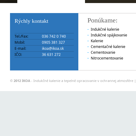
Ponúkame:
Rýchly kontakt
Indukčné kalenie
Indukčné spájkovanie
Tel./Fax:
036 742 0 740
Kalenie
Mobil:
0905 381 327
Cementačné kalenie
E-mail:
ikoa@ikoa.sk
Cementovanie
IČO:
36 631 272
Nitrocementovanie
©
2012 IKOA
- Indukčné kalenie a tepelné opracovanie v ochrannej atmosfére