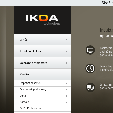
Skoči
Indukč
opraco
O nás
Počítačom 
Indukčné kalenie
optimálne 
podľa Vaši
Ochranná atmosféra
Sme schopn
objednávka
Kvalita
Doprava zákaziek
Samozrejmo
podľa potr
Obchodné podmienky
Cena
Kontakt
GDPR Prehlásenie